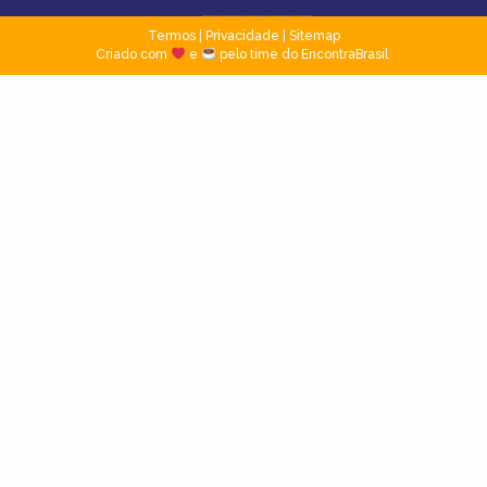
Termos
|
Privacidade
|
Sitemap
Criado com
e
pelo time do EncontraBrasil