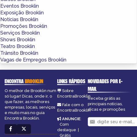
Eventos Brooklin
Exposição Brooklin
Notícias Brooklin
Promoções Brooklin
Serviços Brooklin
Shows Brooklin
Teatro Brooklin
Trânsito Brooklin
Vagas de Empregos Brooklin
ENCONTRA
BROOKLIN
LINKS RÁPIDOS
NOVIDADES POR E-
MAIL
O melhor de Brooklin num
Sobre
só lugar! Dicas, onde ir, o
EncontraBrooklin
Receba grátis as
que fazer, as melhores
principais notícias,
Fale com o
empresas, locais, serviços
dicas e promoções
EncontraBrooklin
e muito mais no guia
Encontra Brooklin.
ANUNCIE
:
Com
destaque
|
Grátis