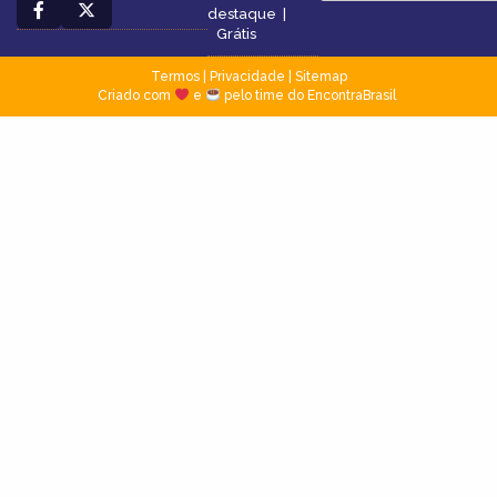
destaque
|
Grátis
Termos
|
Privacidade
|
Sitemap
Criado com
e
pelo time do EncontraBrasil