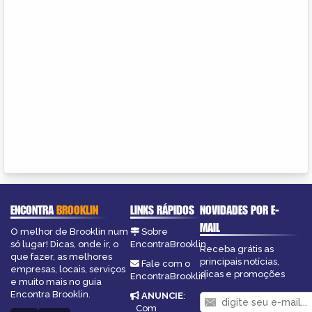
ENCONTRA
BROOKLIN
LINKS RÁPIDOS
NOVIDADES POR E-
MAIL
O melhor de Brooklin num
Sobre
só lugar! Dicas, onde ir, o
EncontraBrooklin
Receba grátis as
que fazer, as melhores
principais notícias,
Fale com o
empresas, locais, serviços
dicas e promoções
EncontraBrooklin
e muito mais no guia
Encontra Brooklin.
ANUNCIE
:
Com