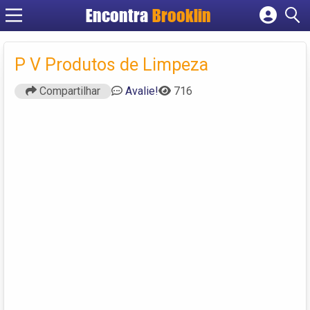
Encontra
Brooklin
Cadastrar empresa
Fazer login
P V Produtos de Limpeza
Criar conta
Compartilhar
Avalie!
716