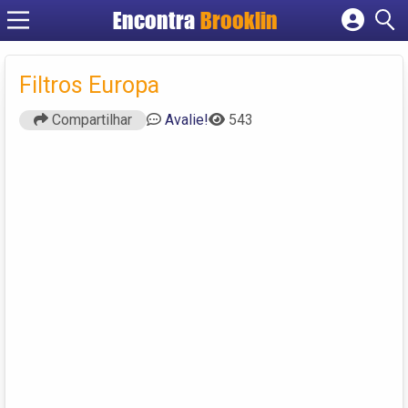
Encontra
Brooklin
Cadastrar empresa
Fazer login
Filtros Europa
Criar conta
Compartilhar
Avalie!
543