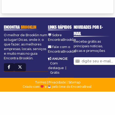
ENCONTRA
BROOKLIN
LINKS RÁPIDOS
NOVIDADES POR E-
MAIL
O melhor de Brooklin num
Sobre
só lugar! Dicas, onde ir, o
EncontraBrooklin
Receba grátis as
que fazer, as melhores
principais notícias,
Fale com o
empresas, locais, serviços
dicas e promoções
EncontraBrooklin
e muito mais no guia
Encontra Brooklin.
ANUNCIE
:
Com
destaque
|
Grátis
Termos
|
Privacidade
|
Sitemap
Criado com
e
pelo time do EncontraBrasil