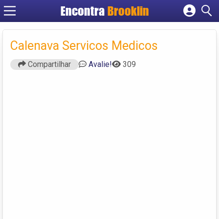
Encontra
Brooklin
Cadastrar empresa
Fazer login
Calenava Servicos Medicos
Criar conta
Compartilhar
Avalie!
309