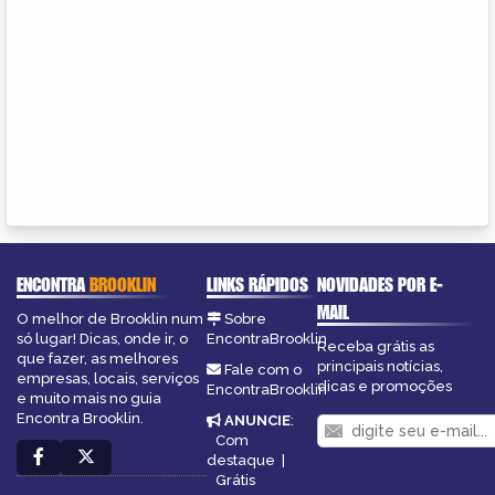
ENCONTRA
BROOKLIN
LINKS RÁPIDOS
NOVIDADES POR E-
MAIL
O melhor de Brooklin num
Sobre
só lugar! Dicas, onde ir, o
EncontraBrooklin
Receba grátis as
que fazer, as melhores
principais notícias,
Fale com o
empresas, locais, serviços
dicas e promoções
EncontraBrooklin
e muito mais no guia
Encontra Brooklin.
ANUNCIE
:
Com
destaque
|
Grátis