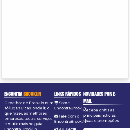
ENCONTRA
BROOKLIN
LINKS RÁPIDOS
NOVIDADES POR E-
MAIL
O melhor de Brooklin num
Sobre
só lugar! Dicas, onde ir, o
EncontraBrooklin
Receba grátis as
que fazer, as melhores
principais notícias,
Fale com o
empresas, locais, serviços
dicas e promoções
EncontraBrooklin
e muito mais no guia
Encontra Brooklin.
ANUNCIE
: