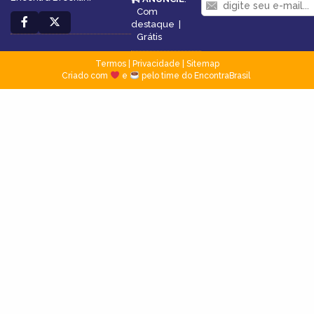
Com
destaque
|
Grátis
Termos
|
Privacidade
|
Sitemap
Criado com
e
pelo time do EncontraBrasil