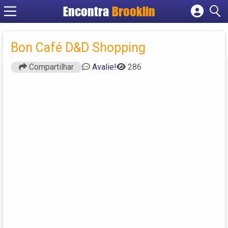
Encontra
Brooklin
Cadastrar empresa
Fazer login
Bon Café D&D Shopping
Criar conta
Compartilhar
Avalie!
286