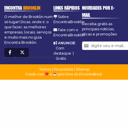
ENCONTRA
BROOKLIN
LINKS RÁPIDOS
NOVIDADES POR E-
MAIL
O melhor de Brooklin num
Sobre
só lugar! Dicas, onde ir, o
EncontraBrooklin
Receba grátis as
que fazer, as melhores
principais notícias,
Fale com o
empresas, locais, serviços
dicas e promoções
EncontraBrooklin
e muito mais no guia
Encontra Brooklin.
ANUNCIE
:
Com
destaque
|
Grátis
Termos
|
Privacidade
|
Sitemap
Criado com
e
pelo time do EncontraBrasil