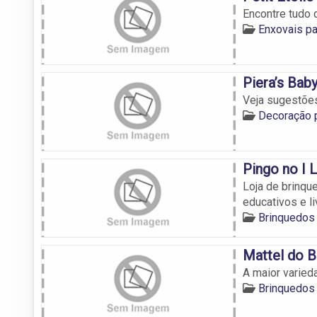
Encontre tudo 
Enxovais pa
Piera’s Bab
Veja sugestões
Decoração p
Pingo no I 
Loja de brinqu
educativos e l
Brinquedos 
Mattel do B
A maior varied
Brinquedos 