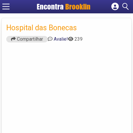
Encontra
Brooklin
Cadastrar empresa
Fazer login
Hospital das Bonecas
Criar conta
Compartilhar
Avalie!
239