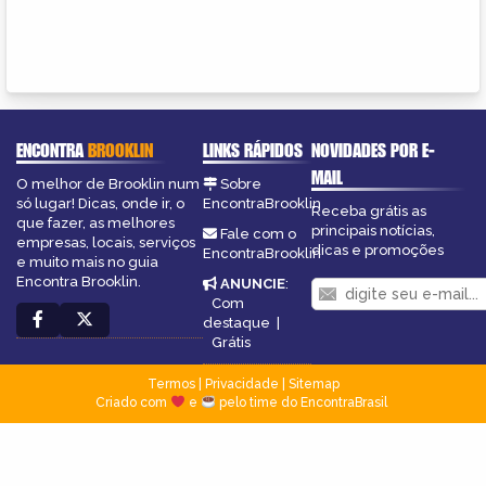
ENCONTRA
BROOKLIN
LINKS RÁPIDOS
NOVIDADES POR E-
MAIL
O melhor de Brooklin num
Sobre
só lugar! Dicas, onde ir, o
EncontraBrooklin
Receba grátis as
que fazer, as melhores
principais notícias,
Fale com o
empresas, locais, serviços
dicas e promoções
EncontraBrooklin
e muito mais no guia
Encontra Brooklin.
ANUNCIE
:
Com
destaque
|
Grátis
Termos
|
Privacidade
|
Sitemap
Criado com
e
pelo time do EncontraBrasil