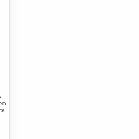
s
 em
nte