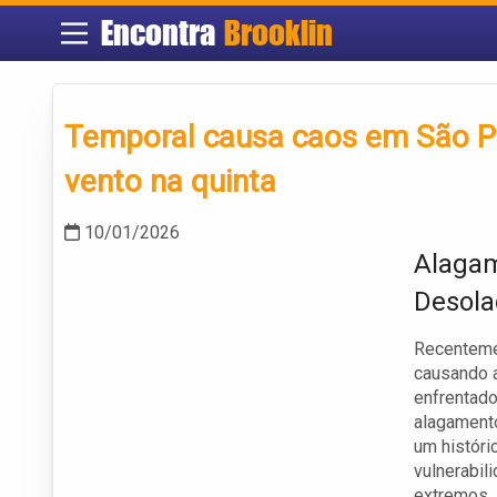
Encontra
Brooklin
Temporal causa caos em São Pa
vento na quinta
10/01/2026
Alagam
Desola
Recentemen
causando a
enfrentad
alagamento
um históri
vulnerabil
extremos.