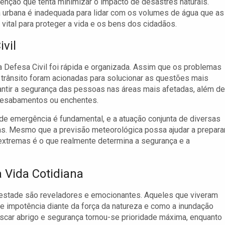
enção que tenta minimizar o impacto de desastres naturais.
ra urbana é inadequada para lidar com os volumes de água que as
vital para proteger a vida e os bens dos cidadãos.
vil
a Defesa Civil foi rápida e organizada. Assim que os problemas
 trânsito foram acionadas para solucionar as questões mais
antir a segurança das pessoas nas áreas mais afetadas, além de
s desabamentos ou enchentes.
e emergência é fundamental, e a atuação conjunta de diversas
vas. Mesmo que a previsão meteorológica possa ajudar a prepara
extremas é o que realmente determina a segurança e a
 Vida Cotidiana
estade são reveladores e emocionantes. Aqueles que viveram
 impotência diante da força da natureza e como a inundação
uscar abrigo e segurança tornou-se prioridade máxima, enquanto