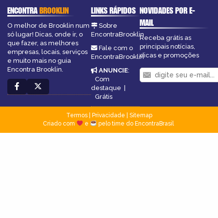
ENCONTRA
BROOKLIN
LINKS RÁPIDOS
NOVIDADES POR E-
MAIL
O melhor de Brooklin num
Sobre
só lugar! Dicas, onde ir, o
EncontraBrooklin
Receba grátis as
que fazer, as melhores
principais notícias,
Fale com o
empresas, locais, serviços
dicas e promoções
EncontraBrooklin
e muito mais no guia
Encontra Brooklin.
ANUNCIE
:
Com
destaque
|
Grátis
Termos
|
Privacidade
|
Sitemap
Criado com
e
pelo time do EncontraBrasil