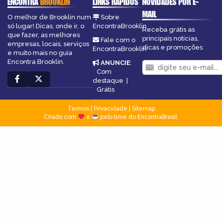
ENCONTRA
BROOKLIN
LINKS RÁPIDOS
NOVIDADES POR E-
MAIL
O melhor de Brooklin num
Sobre
só lugar! Dicas, onde ir, o
EncontraBrooklin
Receba grátis as
que fazer, as melhores
principais notícias,
Fale com o
empresas, locais, serviços
dicas e promoções
EncontraBrooklin
e muito mais no guia
Encontra Brooklin.
ANUNCIE
:
Com
destaque
|
Grátis
Termos
|
Privacidade
|
Sitemap
Criado com
e
pelo time do EncontraBrasil