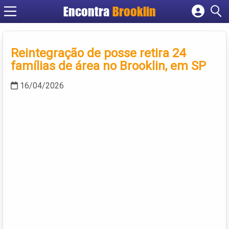
Encontra
Brooklin
Cadastrar empresa
Fazer login
Reintegração de posse retira 24
Criar conta
famílias de área no Brooklin, em SP
16/04/2026