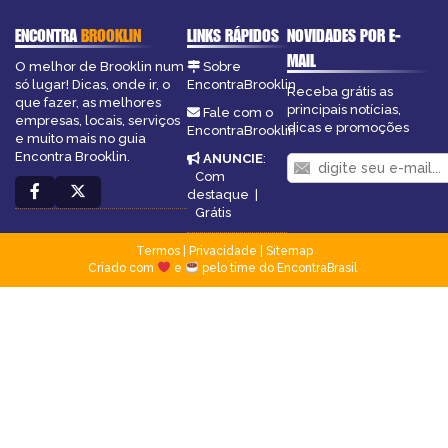
ENCONTRA
BROOKLIN
LINKS RÁPIDOS
NOVIDADES POR E-
MAIL
O melhor de Brooklin num
Sobre
só lugar! Dicas, onde ir, o
EncontraBrooklin
Receba grátis as
que fazer, as melhores
principais notícias,
Fale com o
empresas, locais, serviços
dicas e promoções
EncontraBrooklin
e muito mais no guia
Encontra Brooklin.
ANUNCIE
:
Com
destaque
|
Grátis
Termos
|
Privacidade
|
Sitemap
Criado com
e
pelo time do EncontraBrasil