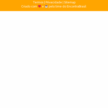
Termos
|
Privacidade
|
Sitemap
Criado com
e
pelo time do EncontraBrasil