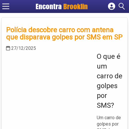
Encontra
Brooklin
Cadastrar empresa
Fazer login
Polícia descobre carro com antena
Criar conta
que disparava golpes por SMS em SP
27/12/2025
O que é
um
carro de
golpes
por
SMS?
Um carro de
golpes por