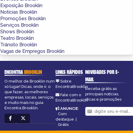
Exposição Brooklin
Notícias Brooklin
Promoções Brooklin
Serviços Brooklin
Shows Brooklin
Teatro Brooklin
Trânsito Brooklin
Vagas de Empregos Brooklin
ENCONTRA
BROOKLIN
LINKS RÁPIDOS
NOVIDADES POR E-
MAIL
O melhor de Brooklin num
Sobre
só lugar! Dicas, onde ir, o
EncontraBrooklin
Receba grátis as
que fazer, as melhores
principais notícias,
Fale com o
empresas, locais, serviços
dicas e promoções
EncontraBrooklin
e muito mais no guia
Encontra Brooklin.
ANUNCIE
:
Com
destaque
|
Grátis