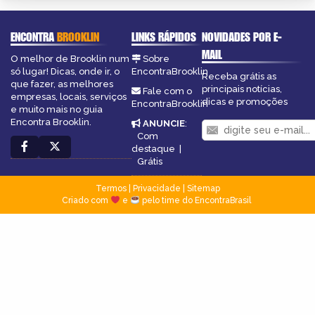
ENCONTRA
BROOKLIN
LINKS RÁPIDOS
NOVIDADES POR E-
MAIL
O melhor de Brooklin num
Sobre
só lugar! Dicas, onde ir, o
EncontraBrooklin
Receba grátis as
que fazer, as melhores
principais notícias,
Fale com o
empresas, locais, serviços
dicas e promoções
EncontraBrooklin
e muito mais no guia
Encontra Brooklin.
ANUNCIE
:
Com
destaque
|
Grátis
Termos
|
Privacidade
|
Sitemap
Criado com
e
pelo time do EncontraBrasil