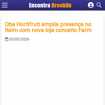
Encontra
Brooklin
Cadastrar empresa
Fazer login
Oba Hortifruti amplia presença no
Criar conta
Itaim com nova loja conceito Farm
20/05/2026