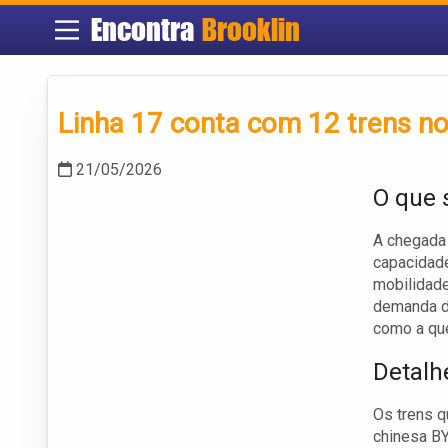
Encontra
Brooklin
Linha 17 conta com 12 trens no
21/05/2026
O que 
A chegada 
capacidade
mobilidade
demanda d
como a qu
Detalh
Os trens q
chinesa BY