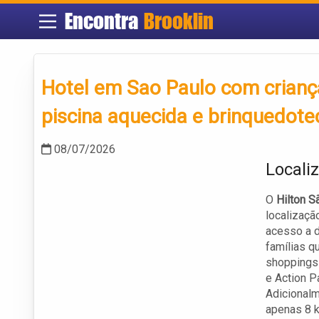
Encontra
Brooklin
Hotel em Sao Paulo com crianç
piscina aquecida e brinquedot
08/07/2026
Locali
O
Hilton 
localizaçã
acesso a d
famílias q
shoppings
e Action P
Adicional
apenas 8 k