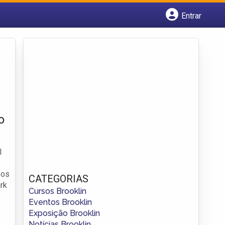
Entrar
Cadastrar empresa
Fazer login
Criar conta
o
l
 os
CATEGORIAS
rk
Cursos Brooklin
Eventos Brooklin
Exposição Brooklin
Notícias Brooklin