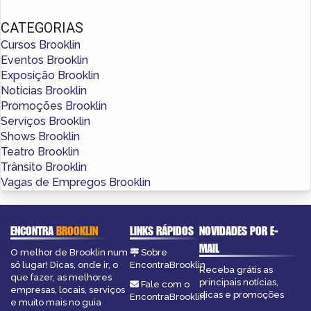
CATEGORIAS
Cursos Brooklin
Eventos Brooklin
Exposição Brooklin
Notícias Brooklin
Promoções Brooklin
Serviços Brooklin
Shows Brooklin
Teatro Brooklin
Trânsito Brooklin
Vagas de Empregos Brooklin
ENCONTRA
BROOKLIN
LINKS RÁPIDOS
NOVIDADES POR E-
MAIL
O melhor de Brooklin num
Sobre
só lugar! Dicas, onde ir, o
EncontraBrooklin
Receba grátis as
que fazer, as melhores
principais notícias,
Fale com o
empresas, locais, serviços
dicas e promoções
EncontraBrooklin
e muito mais no guia