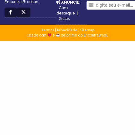
Encontra Brooklin.
ANUNCIE
:
Com
destaque
|
Grátis
Termos
|
Privacidade
|
Sitemap
Criado com
e
pelo time do EncontraBrasil