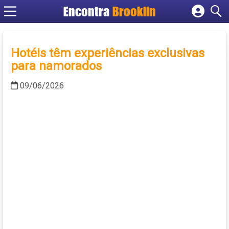
Encontra
Brooklin
Cadastrar empresa
Fazer login
Hotéis têm experiências exclusivas
Criar conta
para namorados
09/06/2026