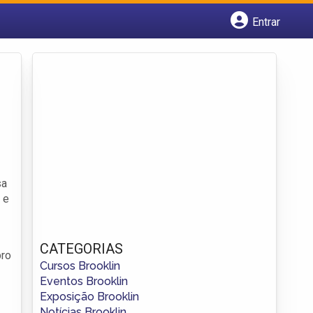
Entrar
Cadastrar empresa
Fazer login
Criar conta
sa
e
CATEGORIAS
bro
Cursos Brooklin
Eventos Brooklin
Exposição Brooklin
Notícias Brooklin