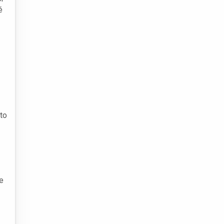
é
to
e