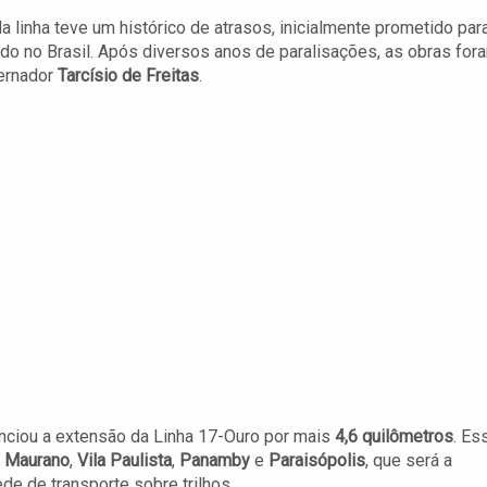
da linha teve um histórico de atrasos, inicialmente prometido par
o no Brasil. Após diversos anos de paralisações, as obras for
ernador
Tarcísio de Freitas
.
nciou a extensão da Linha 17-Ouro por mais
4,6 quilômetros
. Es
 Maurano
,
Vila Paulista
,
Panamby
e
Paraisópolis
, que será a
de de transporte sobre trilhos.