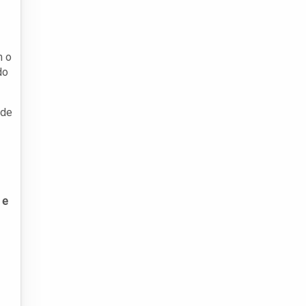
m o
do
 de
 e