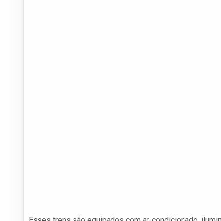
Esses trens são equipados com ar-condicionado, ilum