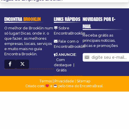
ENCONTRA
BROOKLIN
LINKS RÁPIDOS
NOVIDADES POR E-
MAIL
O melhor de Brooklin num
Sobre
só lugar! Dicas, onde ir, o
EncontraBrooklin
Receba grátis as
que fazer, as melhores
principais notícias,
Fale com o
empresas, locais, serviços
dicas e promoções
EncontraBrooklin
e muito mais no guia
Encontra Brooklin.
ANUNCIE
:
Com
destaque
|
Grátis
Termos
|
Privacidade
|
Sitemap
Criado com
e
pelo time do EncontraBrasil