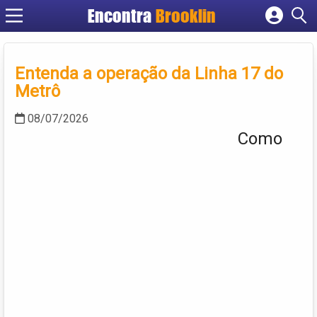
Encontra
Brooklin
Cadastrar empresa
Fazer login
Entenda a operação da Linha 17 do
Criar conta
Metrô
08/07/2026
Como