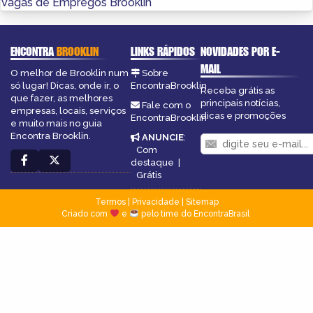
Vagas de Empregos Brooklin
ENCONTRA
BROOKLIN
LINKS RÁPIDOS
NOVIDADES POR E-
MAIL
O melhor de Brooklin num
Sobre
só lugar! Dicas, onde ir, o
EncontraBrooklin
Receba grátis as
que fazer, as melhores
principais notícias,
Fale com o
empresas, locais, serviços
dicas e promoções
EncontraBrooklin
e muito mais no guia
Encontra Brooklin.
ANUNCIE
:
Com
destaque
|
Grátis
Termos
|
Privacidade
|
Sitemap
Criado com
e
pelo time do EncontraBrasil