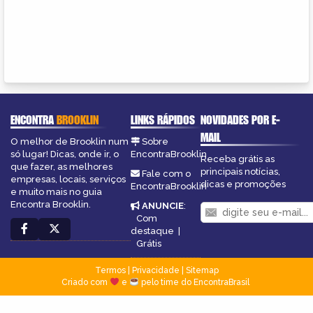
ENCONTRA
BROOKLIN
LINKS RÁPIDOS
NOVIDADES POR E-
MAIL
O melhor de Brooklin num
Sobre
só lugar! Dicas, onde ir, o
EncontraBrooklin
Receba grátis as
que fazer, as melhores
principais notícias,
Fale com o
empresas, locais, serviços
dicas e promoções
EncontraBrooklin
e muito mais no guia
Encontra Brooklin.
ANUNCIE
:
Com
destaque
|
Grátis
Termos
|
Privacidade
|
Sitemap
Criado com
e
pelo time do EncontraBrasil