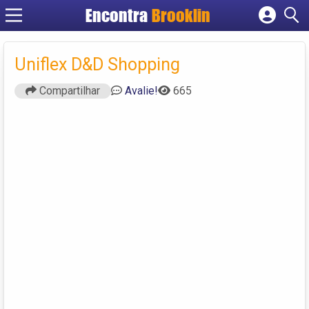
Encontra
Brooklin
Cadastrar empresa
Fazer login
Uniflex D&D Shopping
Criar conta
Compartilhar
Avalie!
665