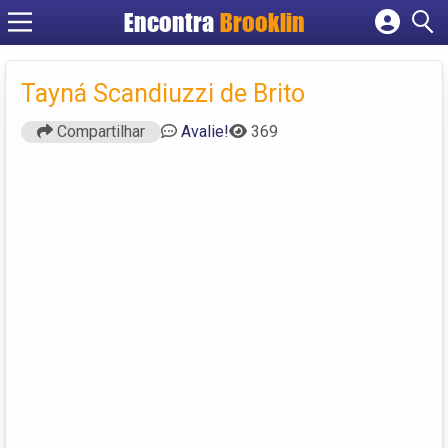
Encontra
Brooklin
Cadastrar empresa
Fazer login
Tayná Scandiuzzi de Brito
Criar conta
Compartilhar
Avalie!
369