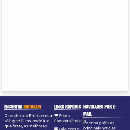
ENCONTRA
BROOKLIN
LINKS RÁPIDOS
NOVIDADES POR E-
MAIL
O melhor de Brooklin num
Sobre
só lugar! Dicas, onde ir, o
EncontraBrooklin
Receba grátis as
que fazer, as melhores
principais notícias,
Fale com o