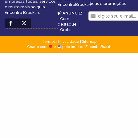
empresas, locais, serviços
dicas e promoções
EncontraBrooklin
e muito mais no guia
Encontra Brooklin.
ANUNCIE
:
Com
destaque
|
Grátis
Termos
|
Privacidade
|
Sitemap
Criado com
e
pelo time do EncontraBrasil