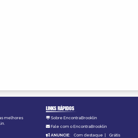
LINKS RÁPIDOS
 as melhores
Sobre EncontraBrooklin
in.
Fale com o EncontraBrooklin
ANUNCIE
:
Com destaque
|
Grátis