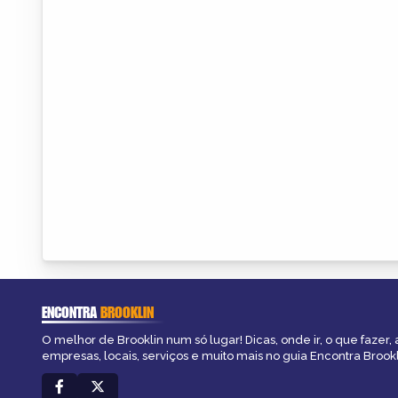
ENCONTRA
BROOKLIN
O melhor de Brooklin num só lugar! Dicas, onde ir, o que fazer,
empresas, locais, serviços e muito mais no guia Encontra Brookl