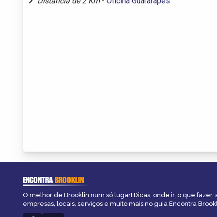
Distância de 2 Km
-
Oficina Guararapes
ENCONTRA
BROOKLIN
O melhor de Brooklin num só lugar! Dicas, onde ir, o que fazer,
empresas, locais, serviços e muito mais no guia Encontra Brookl