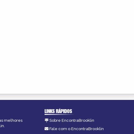
LINKS RÁPIDOS
 as melhores
Sobre EncontraBrooklin
in.
Fale com o EncontraBrooklin