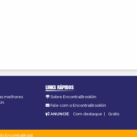
LINKS RÁPIDOS
 as melhores
Sobre EncontraBrooklin
in.
Fale com o EncontraBrooklin
ANUNCIE
:
Com destaque
|
Grátis
do EncontraBrasil