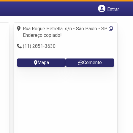
Entrar
Cadastrar empresa
Fazer login
Rua Roque Petrella, s/n - São Paulo - SP
Criar conta
Endereço copiado!
(11) 2851-3630
Mapa
Comente