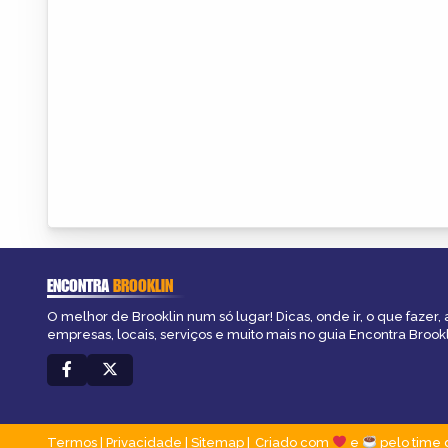
ENCONTRA
BROOKLIN
O melhor de Brooklin num só lugar! Dicas, onde ir, o que fazer,
empresas, locais, serviços e muito mais no guia Encontra Brookl
Termos
|
Privacidade
|
Sitemap
Criado com
e
pelo time 