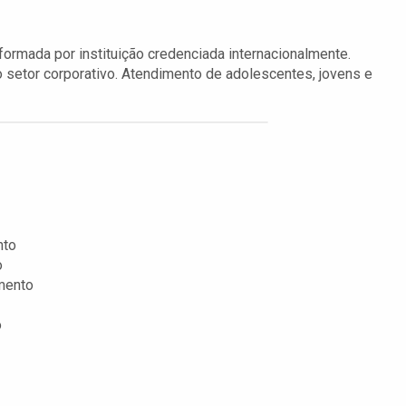
ormada por instituição credenciada internacionalmente.
 setor corporativo. Atendimento de adolescentes, jovens e
nto
o
mento
o