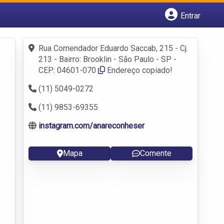
Entrar
Cadastrar empresa
Fazer login
Rua Comendador Eduardo Saccab, 215 - Cj.
Criar conta
213 - Bairro: Brooklin - São Paulo - SP -
CEP: 04601-070
Endereço copiado!
(11) 5049-0272
(11) 9853-69355
instagram.com/anareconheser
Mapa
Comente