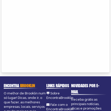
ENCONTRA
BROOKLIN
LINKS RÁPIDOS
NOVIDADES POR E-
MAIL
O melhor de Brooklin num
Sobre
só lugar! Dicas, onde ir, o
EncontraBrooklin
Receba grátis as
que fazer, as melhores
principais notícias,
Fale com o
empresas, locais, serviços
dicas e promoções
EncontraBrooklin