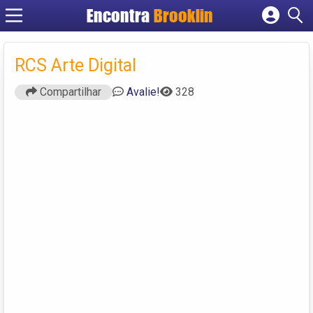
Encontra
Brooklin
Cadastrar empresa
Fazer login
RCS Arte Digital
Criar conta
Compartilhar
Avalie!
328