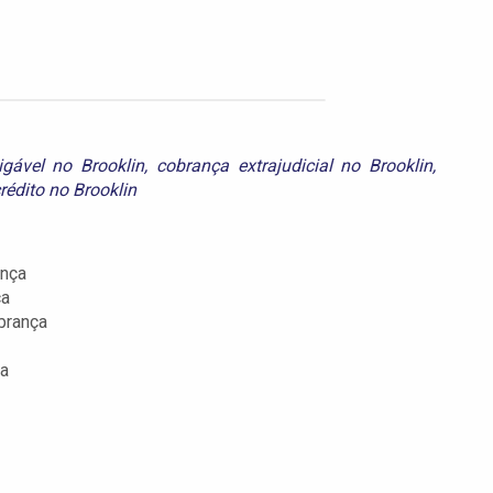
gável no Brooklin
,
cobrança extrajudicial no Brooklin
,
rédito no Brooklin
ança
ça
brança
ça