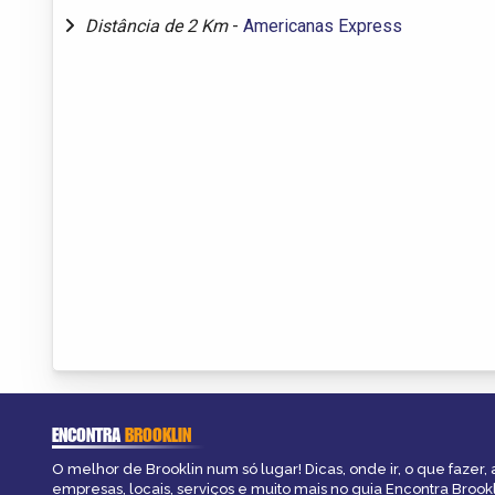
Distância de 2 Km
-
Americanas Express
ENCONTRA
BROOKLIN
O melhor de Brooklin num só lugar! Dicas, onde ir, o que fazer,
empresas, locais, serviços e muito mais no guia Encontra Brookl