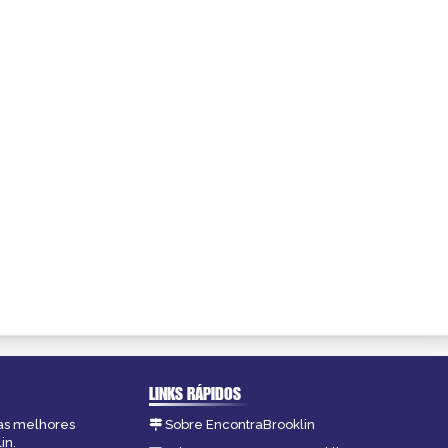
LINKS RÁPIDOS
 as melhores
Sobre EncontraBrooklin
in.