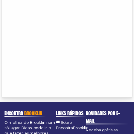
ENCONTRA
BROOKLIN
LINKS RÁPIDOS
NOVIDADES POR E-
MAIL
O melhor de Brooklin num
Sobre
só lugar! Dicas, onde ir, o
EncontraBrooklin
Receba grátis as
que fazer, as melhores