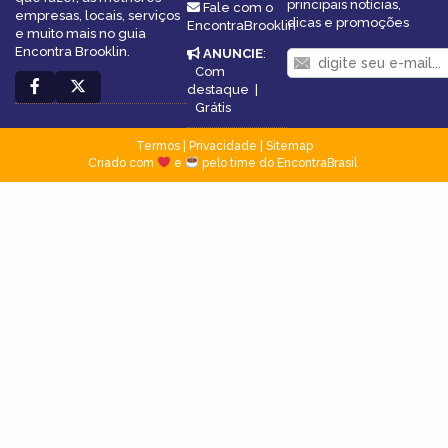
principais notícias,
Fale com o
empresas, locais, serviços
dicas e promoções
EncontraBrooklin
e muito mais no guia
Encontra Brooklin.
ANUNCIE
:
Com
destaque
|
Grátis
Termos
|
Privacidade
|
Sitemap
Criado com
e
pelo time do EncontraBrasil