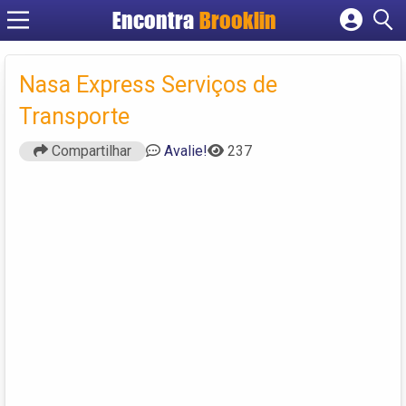
Encontra
Brooklin
Cadastrar empresa
Fazer login
Nasa Express Serviços de
Criar conta
Transporte
Compartilhar
Avalie!
237