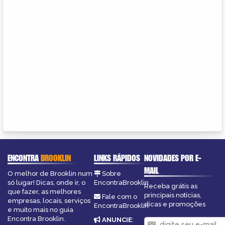
ENCONTRA
BROOKLIN
LINKS RÁPIDOS
NOVIDADES POR E-
MAIL
O melhor de Brooklin num
Sobre
só lugar! Dicas, onde ir, o
EncontraBrooklin
Receba grátis as
que fazer, as melhores
principais notícias,
Fale com o
empresas, locais, serviços
dicas e promoções
EncontraBrooklin
e muito mais no guia
Encontra Brooklin.
ANUNCIE
: