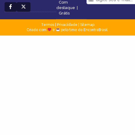
Com
destaque
|
Grátis
Termos
|
Privacidade
|
Sitemap
Criado com
e
pelo time do EncontraBrasil