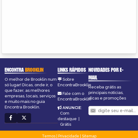
ENCONTRA
BROOKLIN
LINKS RÁPIDOS
NOVIDADES POR E-
MAIL
O melhor de Brooklin num
Sobre
só lugar! Dicas, onde ir, o
EncontraBrooklin
Receba grátis as
que fazer, as melhores
principais notícias,
Fale com o
empresas, locais, serviços
dicas e promoções
EncontraBrooklin
e muito mais no guia
Encontra Brooklin.
ANUNCIE
:
Com
destaque
|
Grátis
Termos
|
Privacidade
|
Sitemap