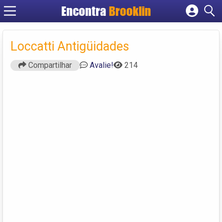
Encontra
Brooklin
Cadastrar empresa
Fazer login
Loccatti Antigüidades
Criar conta
Compartilhar
Avalie!
214