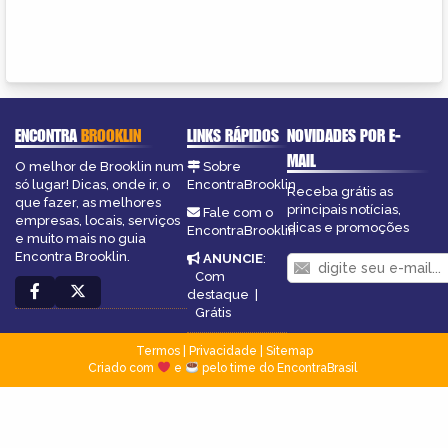
ENCONTRA
BROOKLIN
LINKS RÁPIDOS
NOVIDADES POR E-
MAIL
O melhor de Brooklin num
Sobre
só lugar! Dicas, onde ir, o
EncontraBrooklin
Receba grátis as
que fazer, as melhores
principais notícias,
Fale com o
empresas, locais, serviços
dicas e promoções
EncontraBrooklin
e muito mais no guia
Encontra Brooklin.
ANUNCIE
:
Com
destaque
|
Grátis
Termos
|
Privacidade
|
Sitemap
Criado com
e
pelo time do EncontraBrasil