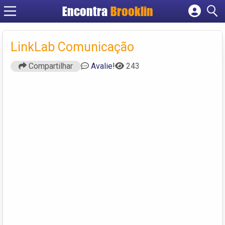
Encontra
Brooklin
Cadastrar empresa
Fazer login
LinkLab Comunicação
Criar conta
Compartilhar
Avalie!
243