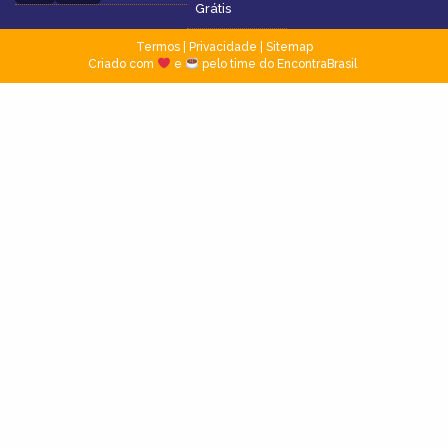
Grátis
Termos
|
Privacidade
|
Sitemap
Criado com
e
pelo time do EncontraBrasil