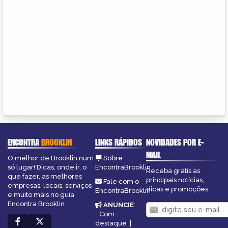
ENCONTRA
BROOKLIN
LINKS RÁPIDOS
NOVIDADES POR E-
MAIL
O melhor de Brooklin num
Sobre
só lugar! Dicas, onde ir, o
EncontraBrooklin
Receba grátis as
que fazer, as melhores
principais notícias,
Fale com o
empresas, locais, serviços
dicas e promoções
EncontraBrooklin
e muito mais no guia
Encontra Brooklin.
ANUNCIE
:
Com
destaque
|