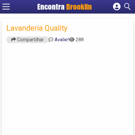
Encontra
Brooklin
Cadastrar empresa
Fazer login
Lavanderia Quality
Criar conta
Compartilhar
Avalie!
288