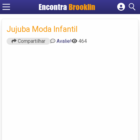
Encontra
Brooklin
Cadastrar empresa
Fazer login
Jujuba Moda Infantil
Criar conta
Compartilhar
Avalie!
464