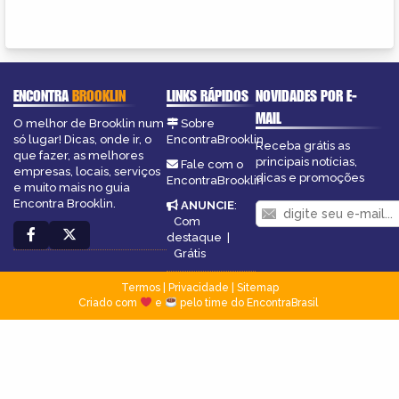
ENCONTRA
BROOKLIN
LINKS RÁPIDOS
NOVIDADES POR E-
MAIL
O melhor de Brooklin num
Sobre
só lugar! Dicas, onde ir, o
EncontraBrooklin
Receba grátis as
que fazer, as melhores
principais notícias,
Fale com o
empresas, locais, serviços
dicas e promoções
EncontraBrooklin
e muito mais no guia
Encontra Brooklin.
ANUNCIE
:
Com
destaque
|
Grátis
Termos
|
Privacidade
|
Sitemap
Criado com
e
pelo time do EncontraBrasil