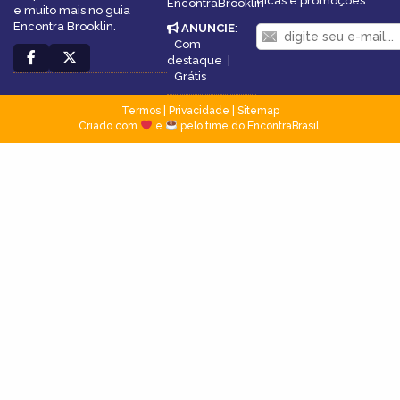
dicas e promoções
EncontraBrooklin
e muito mais no guia
Encontra Brooklin.
ANUNCIE
:
Com
destaque
|
Grátis
Termos
|
Privacidade
|
Sitemap
Criado com
e
pelo time do EncontraBrasil