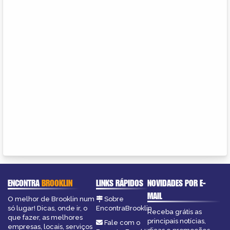
ENCONTRA
BROOKLIN
LINKS RÁPIDOS
NOVIDADES POR E-
MAIL
O melhor de Brooklin num
Sobre
só lugar! Dicas, onde ir, o
EncontraBrooklin
Receba grátis as
que fazer, as melhores
principais notícias,
Fale com o
empresas, locais, serviços