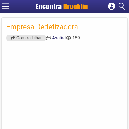
Encontra
Brooklin
Cadastrar empresa
Fazer login
Empresa Dedetizadora
Criar conta
Compartilhar
Avalie!
189