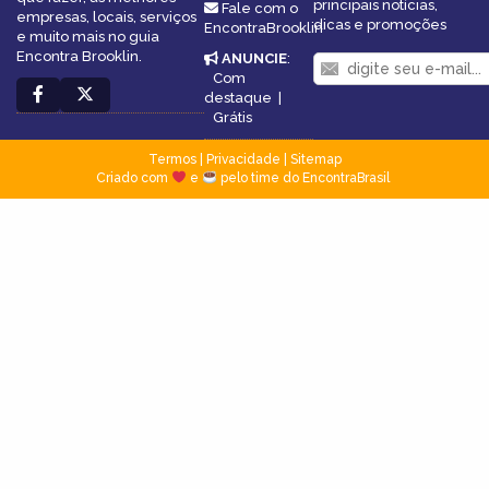
principais notícias,
Fale com o
empresas, locais, serviços
dicas e promoções
EncontraBrooklin
e muito mais no guia
Encontra Brooklin.
ANUNCIE
:
Com
destaque
|
Grátis
Termos
|
Privacidade
|
Sitemap
Criado com
e
pelo time do EncontraBrasil