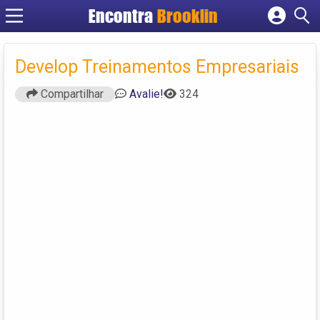
Encontra
Brooklin
Cadastrar empresa
Fazer login
Develop Treinamentos Empresariais
Criar conta
Compartilhar
Avalie!
324