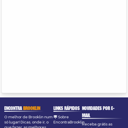
ENCONTRA
BROOKLIN
LINKS RÁPIDOS
NOVIDADES POR E-
MAIL
O melhor de Brooklin num
Sobre
só lugar! Dicas, onde ir, o
EncontraBrooklin
Receba grátis as
que fazer, as melhores