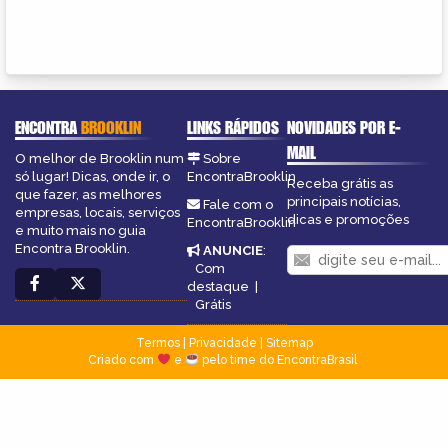
ENCONTRA
BROOKLIN
LINKS RÁPIDOS
NOVIDADES POR E-
MAIL
O melhor de Brooklin num
Sobre
só lugar! Dicas, onde ir, o
EncontraBrooklin
Receba grátis as
que fazer, as melhores
principais notícias,
Fale com o
empresas, locais, serviços
dicas e promoções
EncontraBrooklin
e muito mais no guia
Encontra Brooklin.
ANUNCIE
:
Com
destaque
|
Grátis
Termos
|
Privacidade
|
Sitemap
Criado com
e
pelo time do EncontraBrasil