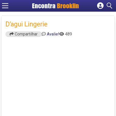
Encontra
Brooklin
Cadastrar empresa
Fazer login
D’agui Lingerie
Criar conta
Compartilhar
Avalie!
489