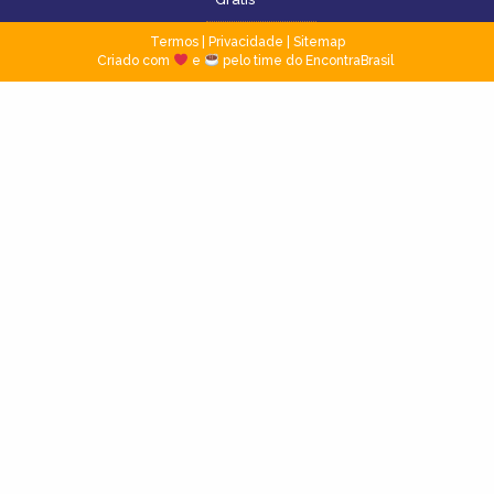
Termos
|
Privacidade
|
Sitemap
Criado com
e
pelo time do EncontraBrasil