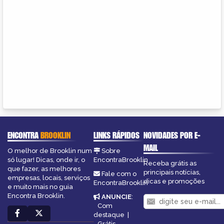
ENCONTRA
BROOKLIN
LINKS RÁPIDOS
NOVIDADES POR E-
MAIL
O melhor de Brooklin num
Sobre
só lugar! Dicas, onde ir, o
EncontraBrooklin
Receba grátis as
que fazer, as melhores
principais notícias,
Fale com o
empresas, locais, serviços
dicas e promoções
EncontraBrooklin
e muito mais no guia
Encontra Brooklin.
ANUNCIE
:
Com
destaque
|
Grátis