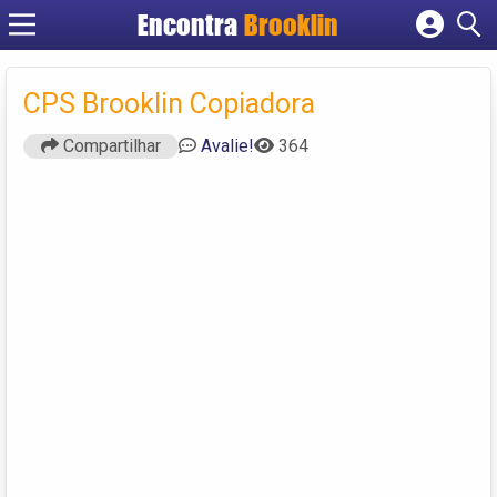
Encontra
Brooklin
Cadastrar empresa
Fazer login
CPS Brooklin Copiadora
Criar conta
Compartilhar
Avalie!
364