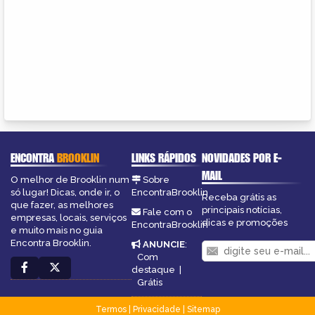
ENCONTRA
BROOKLIN
LINKS RÁPIDOS
NOVIDADES POR E-
MAIL
O melhor de Brooklin num
Sobre
só lugar! Dicas, onde ir, o
EncontraBrooklin
Receba grátis as
que fazer, as melhores
principais notícias,
Fale com o
empresas, locais, serviços
dicas e promoções
EncontraBrooklin
e muito mais no guia
Encontra Brooklin.
ANUNCIE
:
Com
destaque
|
Grátis
Termos
|
Privacidade
|
Sitemap