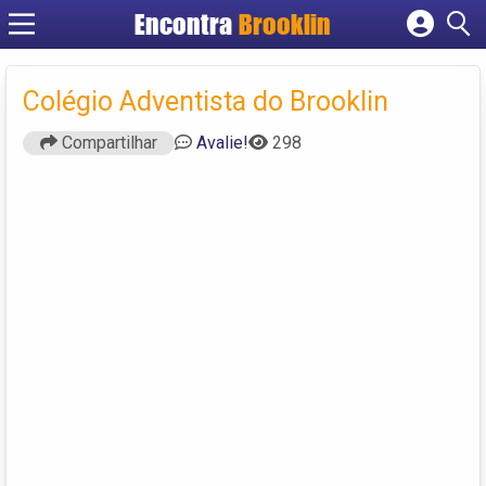
Encontra
Brooklin
Cadastrar empresa
Fazer login
Colégio Adventista do Brooklin
Criar conta
Compartilhar
Avalie!
298