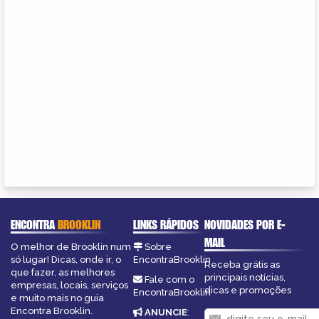
ENCONTRA
BROOKLIN
LINKS RÁPIDOS
NOVIDADES POR E-
MAIL
O melhor de Brooklin num
Sobre
só lugar! Dicas, onde ir, o
EncontraBrooklin
Receba grátis as
que fazer, as melhores
principais notícias,
Fale com o
empresas, locais, serviços
dicas e promoções
EncontraBrooklin
e muito mais no guia
Encontra Brooklin.
ANUNCIE
: