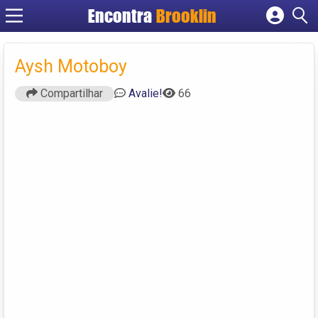
Encontra
Brooklin
Cadastrar empresa
Fazer login
Aysh Motoboy
Criar conta
Compartilhar
Avalie!
66