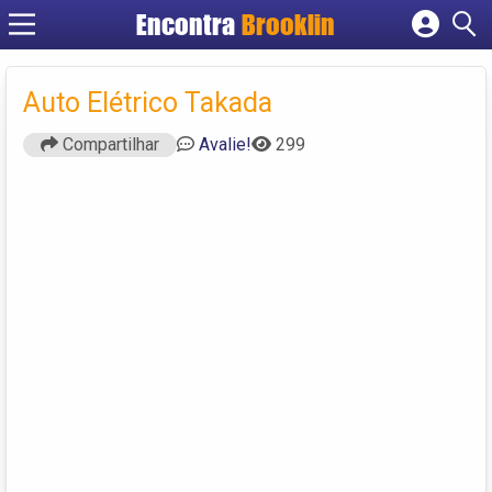
Encontra
Brooklin
Cadastrar empresa
Fazer login
Auto Elétrico Takada
Criar conta
Compartilhar
Avalie!
299