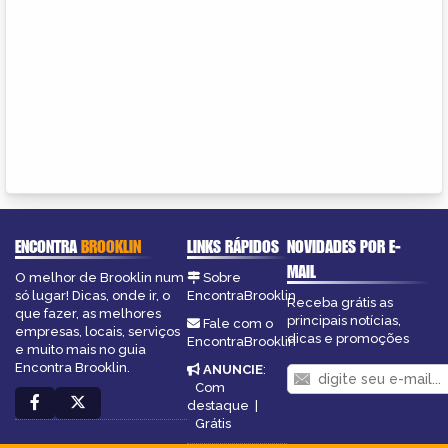
ENCONTRA
BROOKLIN
LINKS RÁPIDOS
NOVIDADES POR E-
MAIL
O melhor de Brooklin num
Sobre
só lugar! Dicas, onde ir, o
EncontraBrooklin
Receba grátis as
que fazer, as melhores
principais notícias,
Fale com o
empresas, locais, serviços
dicas e promoções
EncontraBrooklin
e muito mais no guia
Encontra Brooklin.
ANUNCIE
:
Com
destaque
|
Grátis