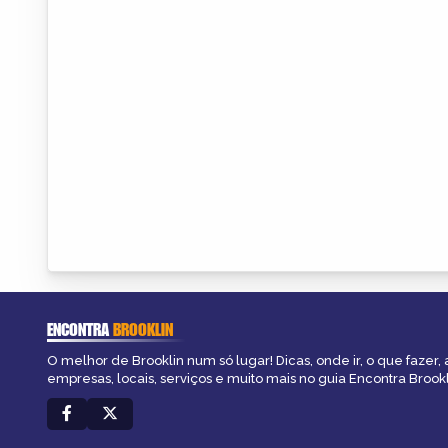
ENCONTRA
BROOKLIN
O melhor de Brooklin num só lugar! Dicas, onde ir, o que fazer,
empresas, locais, serviços e muito mais no guia Encontra Brookl