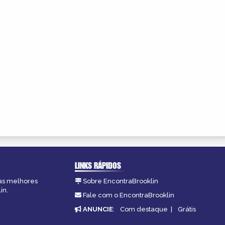
LINKS RÁPIDOS
 as melhores
Sobre EncontraBrooklin
in.
Fale com o EncontraBrooklin
ANUNCIE
:
Com destaque
|
Grátis