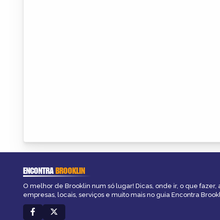
ENCONTRA
BROOKLIN
O melhor de Brooklin num só lugar! Dicas, onde ir, o que fazer,
empresas, locais, serviços e muito mais no guia Encontra Brookl