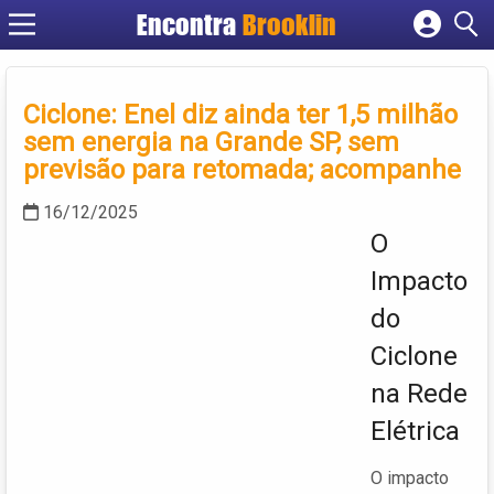
Encontra
Brooklin
Cadastrar empresa
Fazer login
Ciclone: Enel diz ainda ter 1,5 milhão
Criar conta
sem energia na Grande SP, sem
previsão para retomada; acompanhe
16/12/2025
O
Impacto
do
Ciclone
na Rede
Elétrica
O impacto