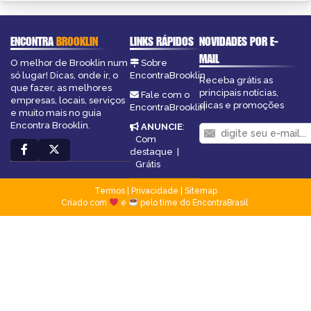
ENCONTRA
BROOKLIN
LINKS RÁPIDOS
NOVIDADES POR E-
MAIL
O melhor de Brooklin num
Sobre
só lugar! Dicas, onde ir, o
EncontraBrooklin
Receba grátis as
que fazer, as melhores
principais notícias,
Fale com o
empresas, locais, serviços
dicas e promoções
EncontraBrooklin
e muito mais no guia
Encontra Brooklin.
ANUNCIE
:
Com
destaque
|
Grátis
Termos
|
Privacidade
|
Sitemap
Criado com
e
pelo time do EncontraBrasil