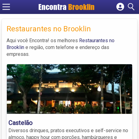
Encontra
Brooklin
Cadastrar empresa
Fazer login
Restaurantes no Brooklin
Criar conta
Aqui você Encontra! os melhores
Restaurantes no
Brooklin
e região, com telefone e endereço das
empresas.
Castelão
Diversos drinques, pratos executivos e self-service no
almoço, happy hour com porções, hambúrgueres e