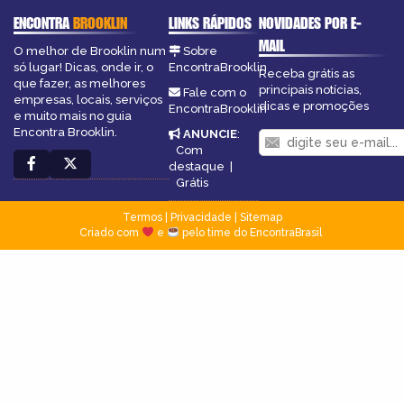
ENCONTRA
BROOKLIN
LINKS RÁPIDOS
NOVIDADES POR E-
MAIL
O melhor de Brooklin num
Sobre
só lugar! Dicas, onde ir, o
EncontraBrooklin
Receba grátis as
que fazer, as melhores
principais notícias,
Fale com o
empresas, locais, serviços
dicas e promoções
EncontraBrooklin
e muito mais no guia
Encontra Brooklin.
ANUNCIE
:
Com
destaque
|
Grátis
Termos
|
Privacidade
|
Sitemap
Criado com
e
pelo time do EncontraBrasil