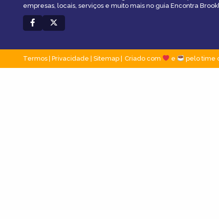
empresas, locais, serviços e muito mais no guia Encontra Brookl
Termos
|
Privacidade
|
Sitemap
Criado com
e
pelo time 