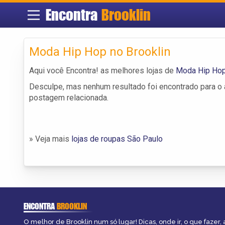
Encontra
Brooklin
Moda Hip Hop no Brooklin
Aqui você Encontra! as melhores lojas de
Moda Hip Hop
Desculpe, mas nenhum resultado foi encontrado para o a
postagem relacionada.
» Veja mais
lojas de roupas São Paulo
ENCONTRA
BROOKLIN
O melhor de Brooklin num só lugar! Dicas, onde ir, o que fazer,