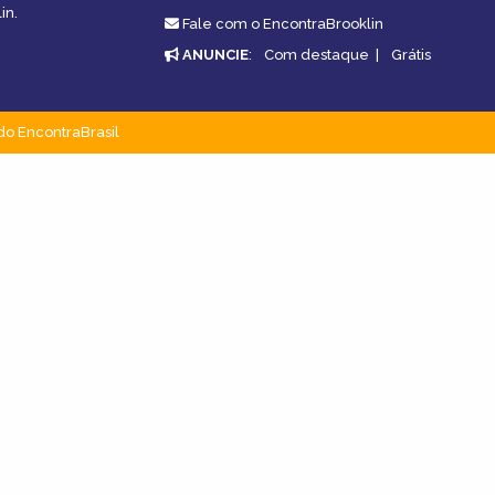
in.
Fale com o EncontraBrooklin
ANUNCIE
:
Com destaque
|
Grátis
do EncontraBrasil