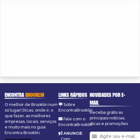
ENCONTRA
BROOKLIN
LINKS RÁPIDOS
NOVIDADES POR E-
MAIL
O melhor de Brooklin num
Sobre
só lugar! Dicas, onde ir, o
EncontraBrooklin
Receba grátis as
que fazer, as melhores
principais notícias,
Fale com o
empresas, locais, serviços
dicas e promoções
EncontraBrooklin
e muito mais no guia
Encontra Brooklin.
ANUNCIE
:
Com