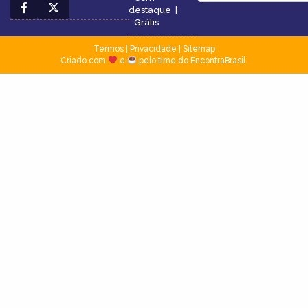
destaque
|
Grátis
Termos
|
Privacidade
|
Sitemap
Criado com
e
pelo time do EncontraBrasil