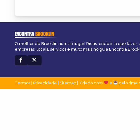
ENCONTRA
BROOKLIN
O melhor de Brooklin num só lugar! Dicas, onde ir, o que fazer,
empresas, locais, serviços e muito mais no guia Encontra Brookl
Termos
|
Privacidade
|
Sitemap
Criado com
e
pelo time 