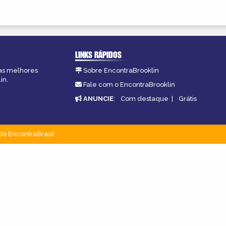
LINKS RÁPIDOS
 as melhores
Sobre EncontraBrooklin
in.
Fale com o EncontraBrooklin
ANUNCIE
:
Com destaque
|
Grátis
do EncontraBrasil