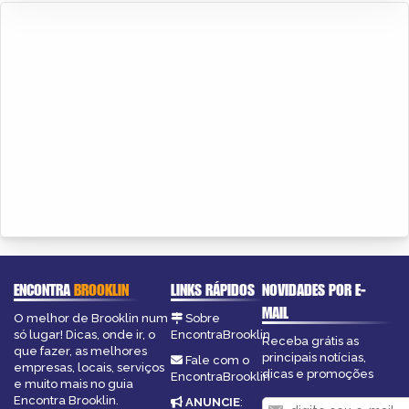
ENCONTRA
BROOKLIN
LINKS RÁPIDOS
NOVIDADES POR E-
MAIL
O melhor de Brooklin num
Sobre
só lugar! Dicas, onde ir, o
EncontraBrooklin
Receba grátis as
que fazer, as melhores
principais notícias,
Fale com o
empresas, locais, serviços
dicas e promoções
EncontraBrooklin
e muito mais no guia
Encontra Brooklin.
ANUNCIE
: