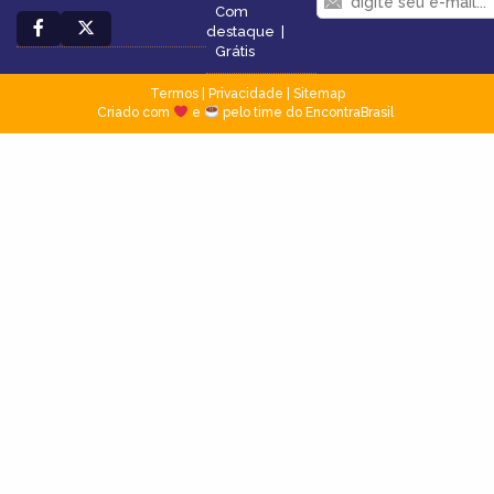
Com
destaque
|
Grátis
Termos
|
Privacidade
|
Sitemap
Criado com
e
pelo time do EncontraBrasil